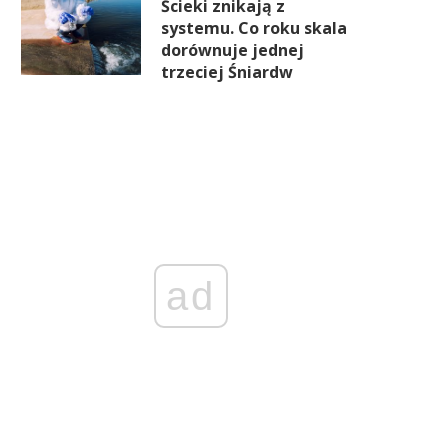
Ścieki znikają z
systemu. Co roku skala
dorównuje jednej
trzeciej Śniardw
ad