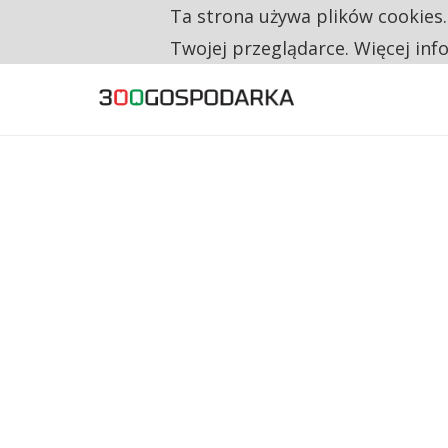
Ta strona używa plików cookies
TYLKO U NAS
RESTRYKCJE CHIN UDERZAJĄ W EUROPEJSKI
Twojej przeglądarce. Więcej inf