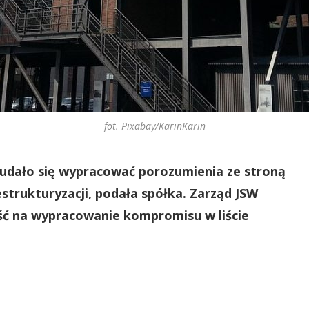
fot. Pixabay/KarinKarin
e udało się wypracować porozumienia ze stroną
estrukturyzacji, podała spółka. Zarząd JSW
ć na wypracowanie kompromisu w liście