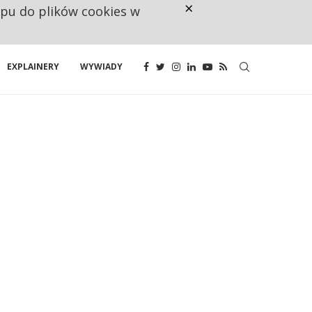
×
ępu do plików cookies w
CO TRZECIĄ ZŁOTÓWKĘ Z EMER
EXPLAINERY
WYWIADY