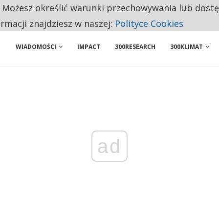
. Możesz określić warunki przechowywania lub dost
 PRZEMYSŁ. NA LIŚCIE SĄ DWA PODMIOTY Z POLSKI
ormacji znajdziesz w naszej:
Polityce Cookies
WIADOMOŚCI
IMPACT
300RESEARCH
300KLIMAT
ad