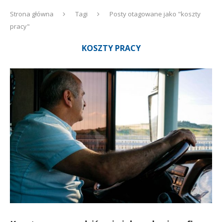
Strona główna
Tagi
Posty otagowane jako "koszty
pracy"
KOSZTY PRACY