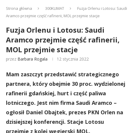
Strona główna
300KLIMAT
Fuzja Orlenu i Lotosu: Saudi
Aramco przejmie część rafinerii, MOL przejmie stacje
Fuzja Orlenu i Lotosu: Saudi
Aramco przejmie część rafinerii,
MOL przejmie stacje
przez
Barbara Rogala
12 stycznia 2022
Mam zaszczyt przedstawić strategicznego
partnera, który obejmie 30 proc. wydzielonej
rafinerii gdańskiej, hurt i część paliwa
lotniczego. Jest nim firma Saudi Aramco –
ogłosił Daniel Obajtek, prezes PKN Orlen na
dzisiejszej konferencji. Stacje Lotosu
przejmie z kolei węgierski MOL.