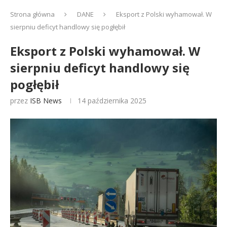
Strona główna
DANE
Eksport z Polski wyhamował. W
sierpniu deficyt handlowy się pogłębił
Eksport z Polski wyhamował. W
sierpniu deficyt handlowy się
pogłębił
przez
ISB News
14 października 2025