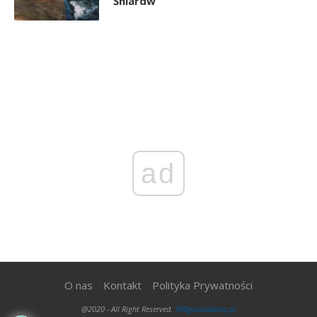
Śniardw
ad
O nas
Kontakt
Polityka Prywatności
@2020 - All Right Reserved.
300gospodarka.pl