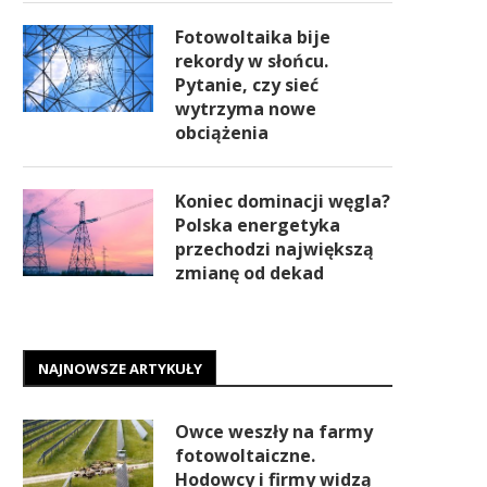
Fotowoltaika bije
rekordy w słońcu.
Pytanie, czy sieć
wytrzyma nowe
obciążenia
Koniec dominacji węgla?
Polska energetyka
przechodzi największą
zmianę od dekad
NAJNOWSZE ARTYKUŁY
Owce weszły na farmy
fotowoltaiczne.
Hodowcy i firmy widzą