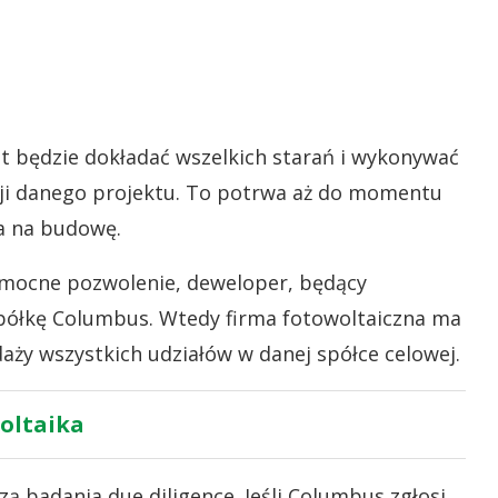
t będzie dokładać wszelkich starań i wykonywać
acji danego projektu. To potrwa aż do momentu
a na budowę.
omocne pozwolenie, deweloper, będący
półkę Columbus. Wtedy firma fotowoltaiczna ma
edaży wszystkich udziałów w danej spółce celowej.
oltaika
 badania due diligence. Jeśli Columbus zgłosi