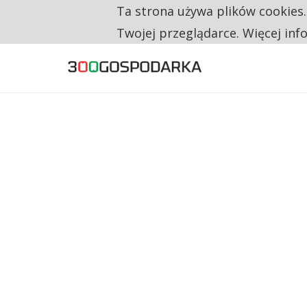
Ta strona używa plików cookies
TYLKO U NAS
CO TRZECIĄ ZŁOTÓWKĘ Z EMERYTURY SE
Twojej przeglądarce. Więcej inf