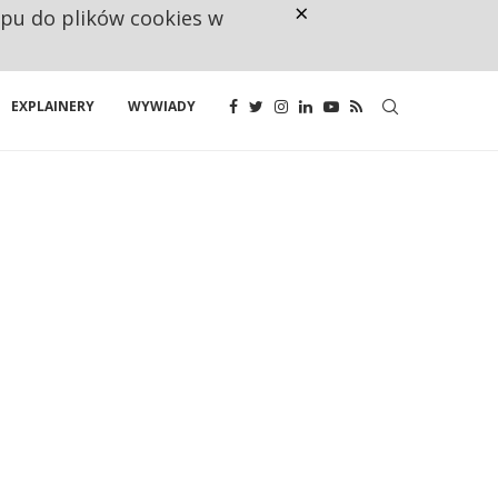
×
ępu do plików cookies w
NA JEDEN WAKAT PRZYPADAJĄ 
EXPLAINERY
WYWIADY