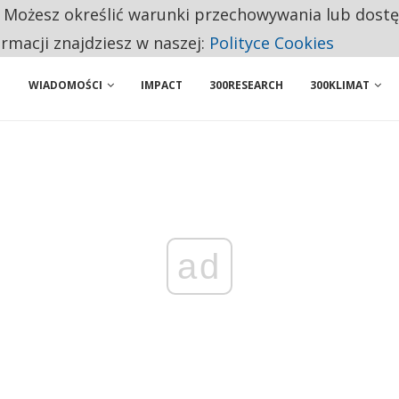
. Możesz określić warunki przechowywania lub dost
NIORZY PRZEZNACZAJĄ NA PODSTAWOWE ZAKUPY
ormacji znajdziesz w naszej:
Polityce Cookies
WIADOMOŚCI
IMPACT
300RESEARCH
300KLIMAT
ad