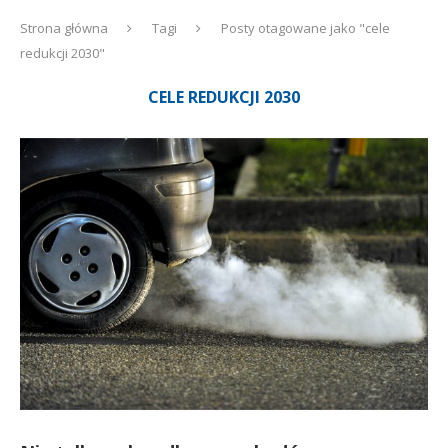
Strona główna
Tagi
Posty otagowane jako "cele
redukcji 2030"
CELE REDUKCJI 2030