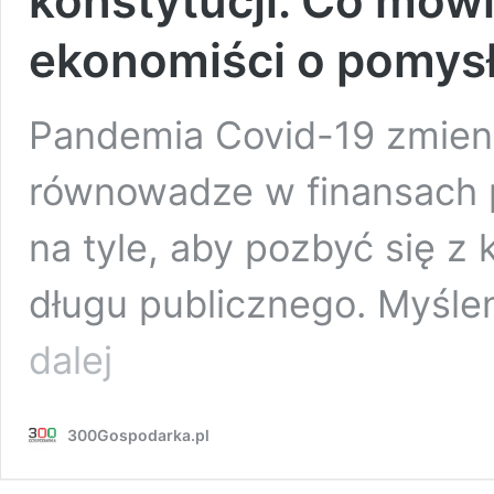
konstytucji. Co mówi
ekonomiści o pomysł
Pandemia Covid-19 zmien
równowadze w finansach p
na tyle, aby pozbyć się z k
długu publicznego. Myślen
Limit
dalej
zadłużenia
jest
zapisany
300Gospodarka.pl
w
polskiej
konstytucji.