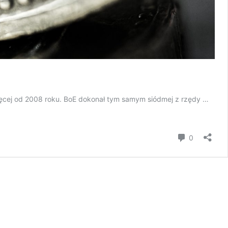
ięcej od 2008 roku. BoE dokonał tym samym siódmej z rzędy …
Komentar
0