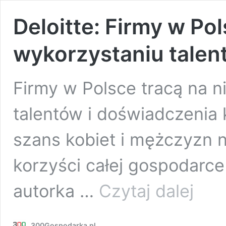
Deloitte: Firmy w Po
wykorzystaniu talen
Firmy w Polsce tracą na 
talentów i doświadczenia 
szans kobiet i mężczyzn n
korzyści całej gospodarc
Deloitte:
autorka …
Czytaj dalej
Firmy
w
Polsce
300Gospodarka.pl
tracą