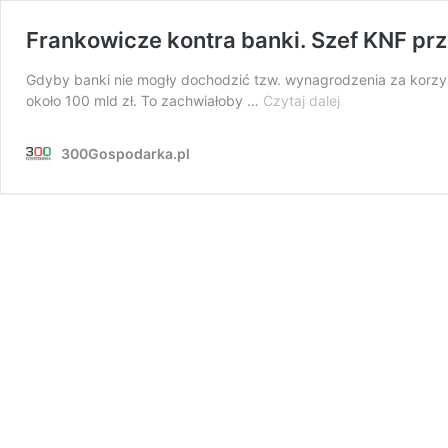
Frankowicze kontra banki. Szef KNF pr
Gdyby banki nie mogły dochodzić tzw. wynagrodzenia za korzyst
Frankowicze
około 100 mld zł. To zachwiałoby …
Czytaj dalej
kontra
banki.
300Gospodarka.pl
Szef
KNF
przed
TSUE:
grozi
nam
destabilizacja
systemu
bankowego