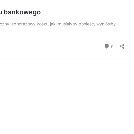
emu bankowego
czny jednorazowy koszt, jaki musiałyby ponieść, wyniósłby
Komentar
0