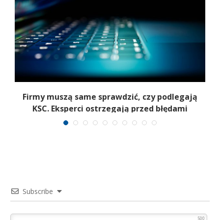
Firmy muszą same sprawdzić, czy podlegają
T
KSC. Eksperci ostrzegają przed błędami
Subscribe
500