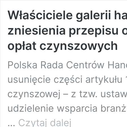
Właściciele galerii 
zniesienia przepisu
opłat czynszowych
Polska Rada Centrów Hand
usunięcie części artykułu 
czynszowej – z tzw. ustaw
udzielenie wsparcia branż
Właściciele
…
Czytaj dalej
galerii