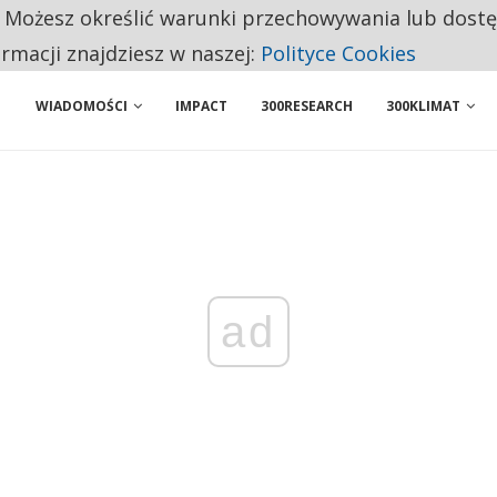
. Możesz określić warunki przechowywania lub dost
 PRZEMYSŁ. NA LIŚCIE SĄ DWA PODMIOTY Z POLSKI
ormacji znajdziesz w naszej:
Polityce Cookies
WIADOMOŚCI
IMPACT
300RESEARCH
300KLIMAT
ad