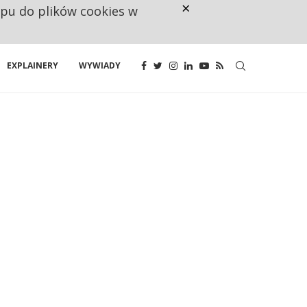
×
ępu do plików cookies w
CO TRZECIĄ ZŁOTÓWKĘ Z EMER
EXPLAINERY
WYWIADY