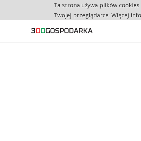
Ta strona używa plików cookies
TYLKO U NAS
RESTRYKCJE CHIN UDERZAJĄ W EUROPEJSKI
Twojej przeglądarce. Więcej inf