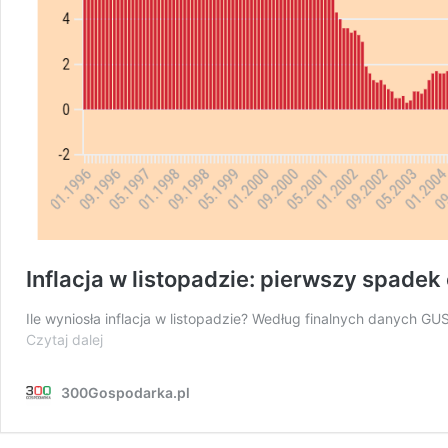
Inflacja w listopadzie: pierwszy spade
Ile wyniosła inflacja w listopadzie? Według finalnych danych GUS
Inflacja
Czytaj dalej
w
listopadzie:
300Gospodarka.pl
pierwszy
spadek
od