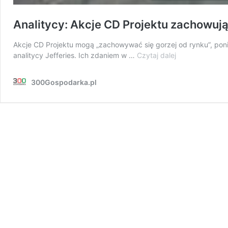
Analitycy: Akcje CD Projektu zachowują
Akcje CD Projektu mogą „zachowywać się gorzej od rynku”, po
Analitycy:
analitycy Jefferies. Ich zdaniem w …
Czytaj dalej
Akcje
CD
300Gospodarka.pl
Projektu
zachowują
się
„gorzej
od
rynku”,
wśród
przyczyn
niższe
od
oczekiwań
oceny
„Cyberpunka”