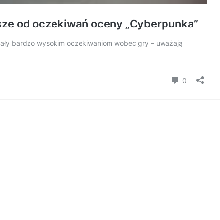
iższe od oczekiwań oceny „Cyberpunka”
stały bardzo wysokim oczekiwaniom wobec gry – uważają
Komentar
0