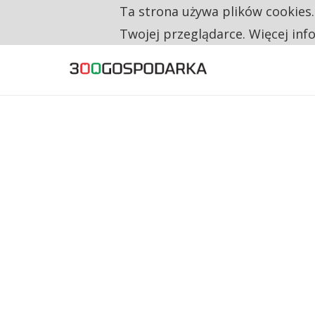
Ta strona używa plików cookies
TYLKO U NAS
CO TRZECIĄ ZŁOTÓWKĘ Z EMERYTURY SE
Twojej przeglądarce. Więcej inf