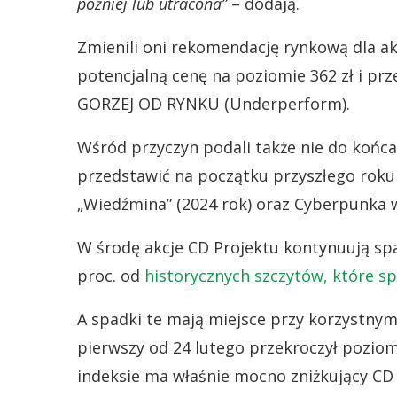
później lub utracona”
– dodają.
Zmienili oni rekomendację rynkową dla ak
potencjalną cenę na poziomie 362 zł i pr
GORZEJ OD RYNKU (Underperform).
Wśród przyczyn podali także nie do końca
przedstawić na początku przyszłego roku 
„Wiedźmina” (2024 rok) oraz Cyberpunka w
W środę akcje CD Projektu kontynuują spadk
proc. od
historycznych szczytów, które sp
A spadki te mają miejsce przy korzystny
pierwszy od 24 lutego przekroczył poziom
indeksie ma właśnie mocno zniżkujący CD 