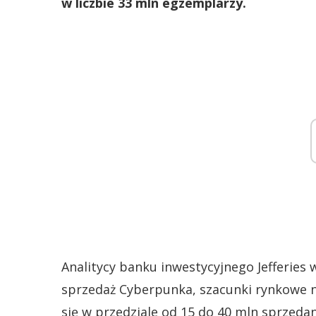
w liczbie 33 mln egzemplarzy.
Analitycy banku inwestycyjnego Jefferies 
sprzedaż Cyberpunka, szacunki rynkowe n
się w przedziale od 15 do 40 mln sprzeda