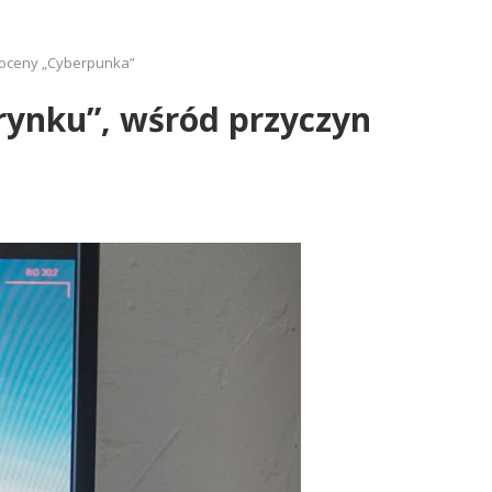
ń oceny „Cyberpunka”
 rynku”, wśród przyczyn