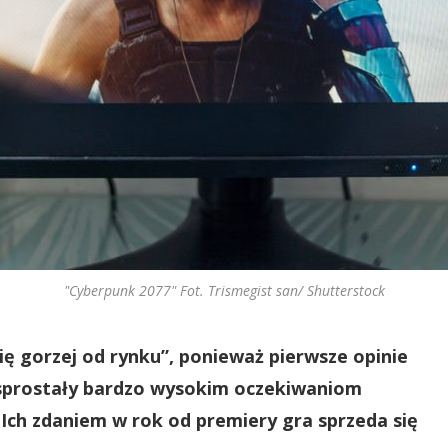
"Cyberpunk 2077" Fot. Trismegist san/ Shutterstock
 gorzej od rynku”, ponieważ pierwsze opinie
sprostały bardzo wysokim oczekiwaniom
. Ich zdaniem w rok od premiery gra sprzeda się