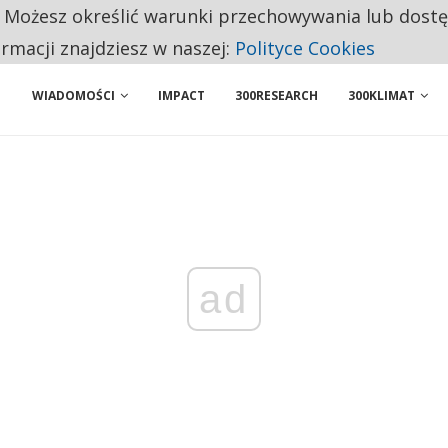
. Możesz określić warunki przechowywania lub dost
NIORZY PRZEZNACZAJĄ NA PODSTAWOWE ZAKUPY
ormacji znajdziesz w naszej:
Polityce Cookies
WIADOMOŚCI
IMPACT
300RESEARCH
300KLIMAT
ad