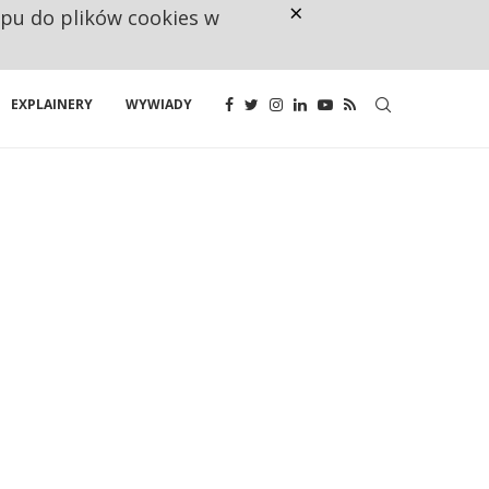
×
ępu do plików cookies w
NA JEDEN WAKAT PRZYPADAJĄ 
EXPLAINERY
WYWIADY