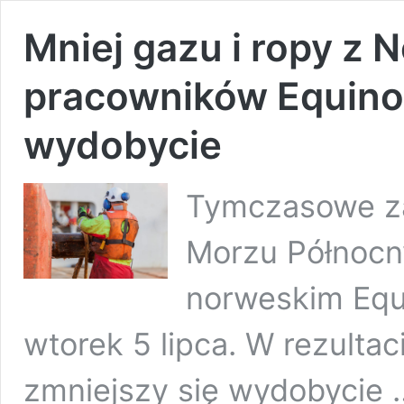
Mniej gazu i ropy z N
pracowników Equino
wydobycie
Tymczasowe za
Morzu Północny
norweskim Equi
wtorek 5 lipca. W rezultac
zmniejszy się wydobycie