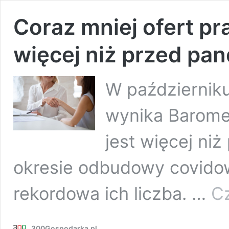
Coraz mniej ofert pr
więcej niż przed pa
W październiku
wynika Barome
jest więcej ni
okresie odbudowy covidow
rekordowa ich liczba. …
Cz
300Gospodarka.pl