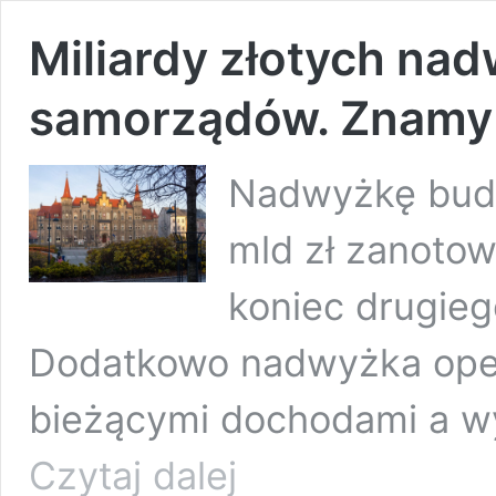
Miliardy złotych na
samorządów. Znamy d
Nadwyżkę bud
mld zł zanotow
koniec drugieg
Dodatkowo nadwyżka opera
bieżącymi dochodami a 
Miliardy
Czytaj dalej
złotych