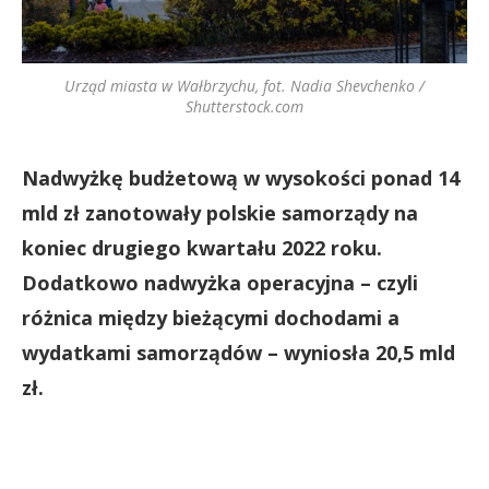
Urząd miasta w Wałbrzychu, fot. Nadia Shevchenko /
Shutterstock.com
Nadwyżkę budżetową w wysokości ponad 14
mld zł zanotowały polskie samorządy na
koniec drugiego kwartału 2022 roku.
Dodatkowo nadwyżka operacyjna – czyli
różnica między bieżącymi dochodami a
wydatkami samorządów – wyniosła 20,5 mld
zł.