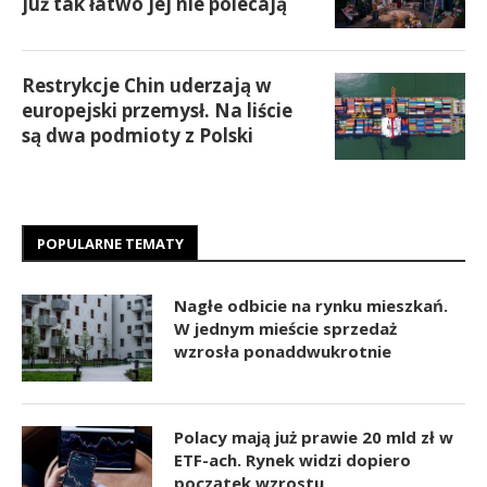
już tak łatwo jej nie polecają
Restrykcje Chin uderzają w
europejski przemysł. Na liście
są dwa podmioty z Polski
POPULARNE TEMATY
Nagłe odbicie na rynku mieszkań.
W jednym mieście sprzedaż
wzrosła ponaddwukrotnie
Polacy mają już prawie 20 mld zł w
ETF-ach. Rynek widzi dopiero
początek wzrostu