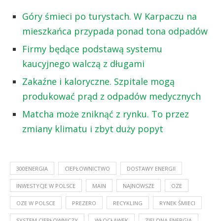
Góry śmieci po turystach. W Karpaczu na
mieszkańca przypada ponad tona odpadów
Firmy będące podstawą systemu
kaucyjnego walczą z długami
Zakaźne i kaloryczne. Szpitale mogą
produkować prąd z odpadów medycznych
Matcha może zniknąć z rynku. To przez
zmiany klimatu i zbyt duży popyt
300ENERGIA
CIEPŁOWNICTWO
DOSTAWY ENERGII
INWESTYCJE W POLSCE
MAIN
NAJNOWSZE
OZE
OZE W POLSCE
PREZERO
RECYKLING
RYNEK ŚMIECI
SYSTEM CIEPŁOWNICZY
WŁOCŁAWEK
ZIELONA ENERGIA