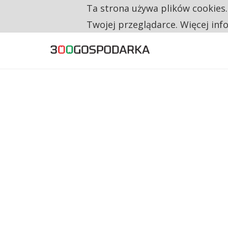
Ta strona używa plików cookies
TYLKO U NAS
RESTRYKCJE CHIN UDERZAJĄ W EUROPEJSKI
Twojej przeglądarce. Więcej inf