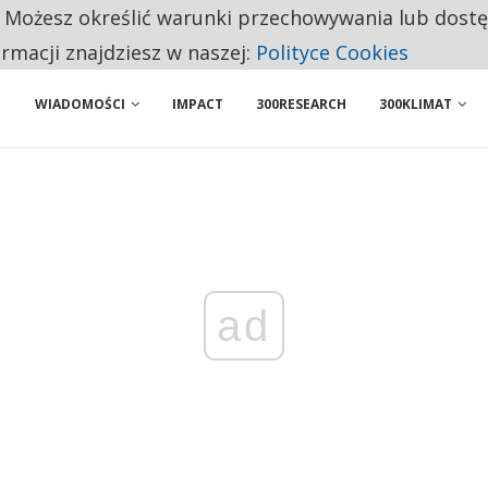
. Możesz określić warunki przechowywania lub dost
 PRZEMYSŁ. NA LIŚCIE SĄ DWA PODMIOTY Z POLSKI
ormacji znajdziesz w naszej:
Polityce Cookies
WIADOMOŚCI
IMPACT
300RESEARCH
300KLIMAT
ad