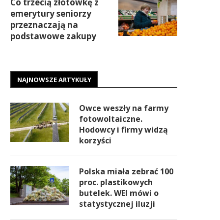
Co trzecią złotówkę z
emerytury seniorzy
przeznaczają na
podstawowe zakupy
NAJNOWSZE ARTYKUŁY
Owce weszły na farmy
fotowoltaiczne.
Hodowcy i firmy widzą
korzyści
Polska miała zebrać 100
proc. plastikowych
butelek. WEI mówi o
statystycznej iluzji