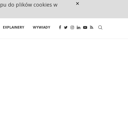
×
ępu do plików cookies w
CO TRZECIĄ ZŁOTÓWKĘ Z EMER
EXPLAINERY
WYWIADY