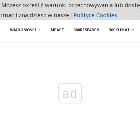
. Możesz określić warunki przechowywania lub dost
BY WŁASNĄ FIRMĘ. INNYM JUŻ TAK ŁATWO JEJ NIE POLECAJĄ
ormacji znajdziesz w naszej:
Polityce Cookies
WIADOMOŚCI
IMPACT
300RESEARCH
300KLIMAT
ad