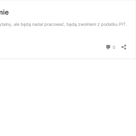
mie
ytalny, ale będą nadal pracować, będą zwolnieni z podatku PIT.
Komentar
0