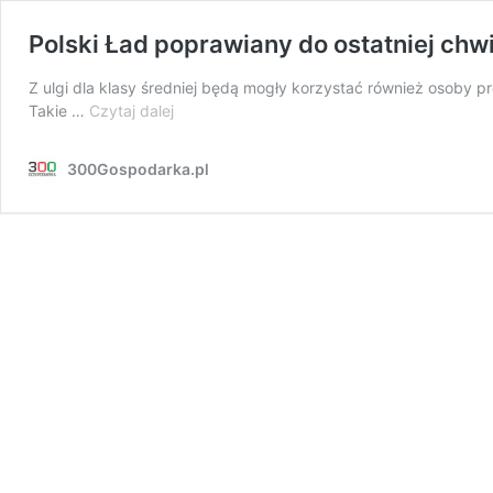
Polski Ład poprawiany do ostatniej chwi
Z ulgi dla klasy średniej będą mogły korzystać również osoby 
Polski
Takie …
Czytaj dalej
Ład
poprawiany
300Gospodarka.pl
do
ostatniej
chwili.
Dwie
duże
zmiany
na
finiszu
prac
w
Sejmie