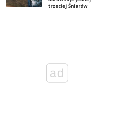
trzeciej Śniardw
ad