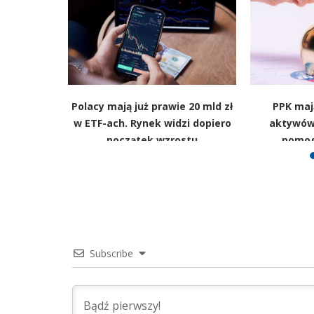
 rekordy,
Polacy mają już prawie 20 mld zł
PPK mają
zić plany
w ETF-ach. Rynek widzi dopiero
aktywów
początek wzrostu
pomog
Subscribe