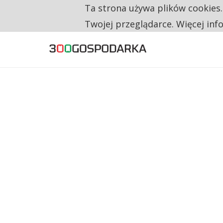
Ta strona używa plików cookies
TYLKO U NAS
RESTRYKCJE CHIN UDERZAJĄ W EUROPEJSKI
Twojej przeglądarce. Więcej inf