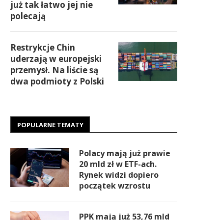
już tak łatwo jej nie
polecają
Restrykcje Chin
uderzają w europejski
przemysł. Na liście są
dwa podmioty z Polski
POPULARNE TEMATY
Polacy mają już prawie
20 mld zł w ETF-ach.
Rynek widzi dopiero
początek wzrostu
PPK mają już 53,76 mld