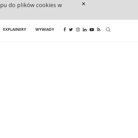
×
ępu do plików cookies w
CO TRZECIĄ ZŁOTÓWKĘ Z EMER
EXPLAINERY
WYWIADY