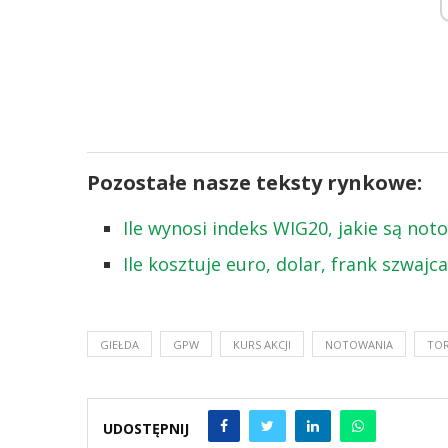
Pozostałe nasze teksty rynkowe:
Ile wynosi indeks WIG20, jakie są no
Ile kosztuje euro, dolar, frank szwajc
GIEŁDA
GPW
KURS AKCJI
NOTOWANIA
TO
UDOSTĘPNIJ