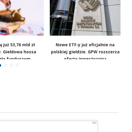
 już 53,76 mld zł
Nowe ETF-y już oficjalnie na
Li
. Giełdowa hossa
polskiej giełdzie. GPW rozszerza
ła funduszom
ofertę inwestycyjną
500