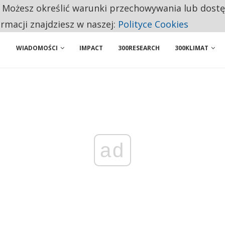
. Możesz określić warunki przechowywania lub dost
 PRZEMYSŁ. NA LIŚCIE SĄ DWA PODMIOTY Z POLSKI
ormacji znajdziesz w naszej:
Polityce Cookies
WIADOMOŚCI
IMPACT
300RESEARCH
300KLIMAT
ad