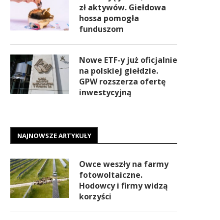
zł aktywów. Giełdowa
hossa pomogła
funduszom
Nowe ETF-y już oficjalnie
na polskiej giełdzie.
GPW rozszerza ofertę
inwestycyjną
NAJNOWSZE ARTYKUŁY
Owce weszły na farmy
fotowoltaiczne.
Hodowcy i firmy widzą
korzyści