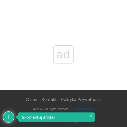
ad
O nas
Kontakt
Polityka Prywatności
@2020 - All Right Reserved.
300gospodarka.pl
x
Skomentuj artykuł
WRÓĆ NA GÓRĘ