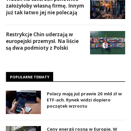
założyłoby własną firmę. Innym
już tak łatwo jej nie polecają
Restrykcje Chin uderzają w
europejski przemysł. Na liście
są dwa podmioty z Polski
POPULARNE TEMATY
Polacy mają już prawie 20 mld zł w
ETF-ach. Rynek widzi dopiero
początek wzrostu
Ceny energii rosną w Europie. W