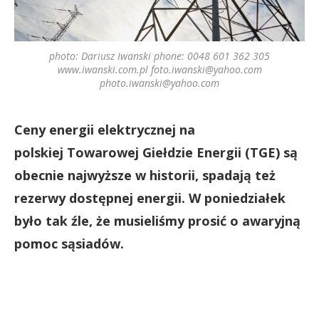
photo: Dariusz Iwanski phone: 0048 601 362 305
www.iwanski.com.pl
foto.iwanski@yahoo.com
photo.iwanski@yahoo.com
Ceny energii elektrycznej na
polskiej Towarowej Giełdzie Energii (TGE) są
obecnie najwyższe w historii, spadają też
rezerwy dostępnej energii. W poniedziałek
było tak źle, że musieliśmy prosić o awaryjną
pomoc sąsiadów.