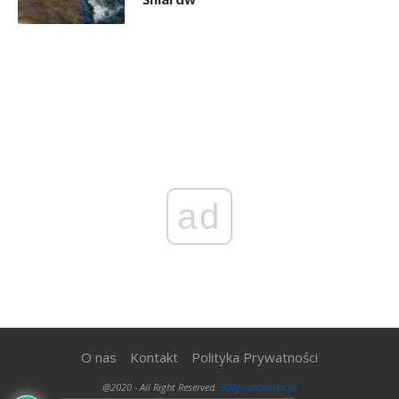
ad
O nas
Kontakt
Polityka Prywatności
@2020 - All Right Reserved.
300gospodarka.pl