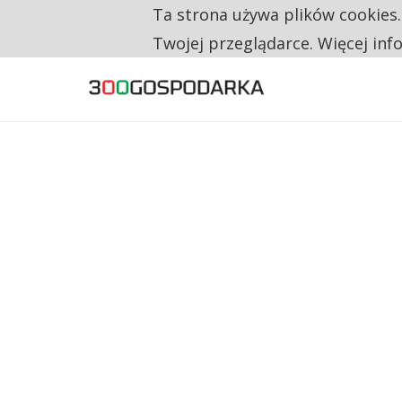
Ta strona używa plików cookies
TYLKO U NAS
RESTRYKCJE CHIN UDERZAJĄ W EUROPEJSKI
Twojej przeglądarce. Więcej inf