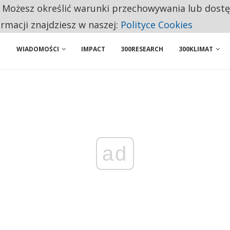
. Możesz określić warunki przechowywania lub dost
 PRZEMYSŁ. NA LIŚCIE SĄ DWA PODMIOTY Z POLSKI
ormacji znajdziesz w naszej:
Polityce Cookies
WIADOMOŚCI
IMPACT
300RESEARCH
300KLIMAT
ad