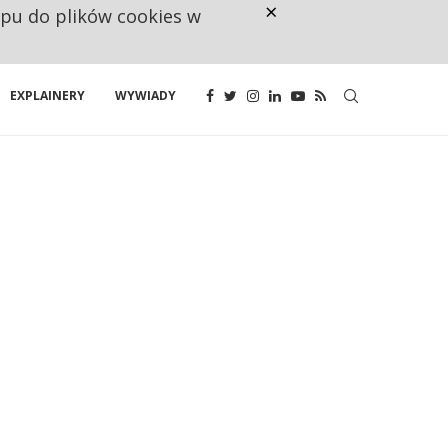
×
ępu do plików cookies w
CO TRZECIĄ ZŁOTÓWKĘ Z EMER
EXPLAINERY
WYWIADY