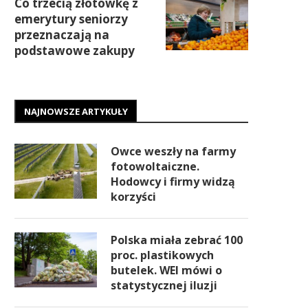
Co trzecią złotówkę z
emerytury seniorzy
przeznaczają na
podstawowe zakupy
NAJNOWSZE ARTYKUŁY
Owce weszły na farmy
fotowoltaiczne.
Hodowcy i firmy widzą
korzyści
Polska miała zebrać 100
proc. plastikowych
butelek. WEI mówi o
statystycznej iluzji