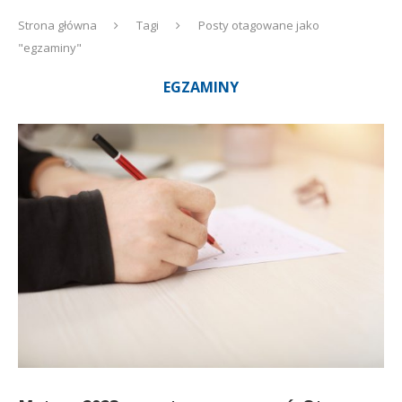
Strona główna
Tagi
Posty otagowane jako
"egzaminy"
EGZAMINY