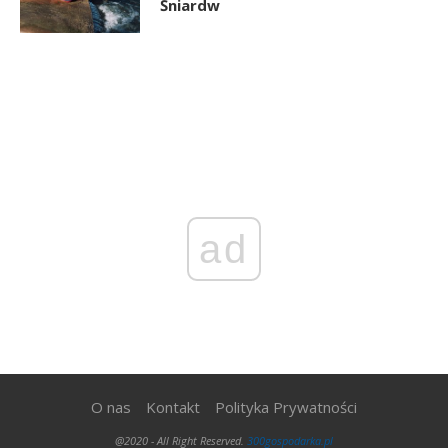
Śniardw
ad
O nas
Kontakt
Polityka Prywatności
@2020 - All Right Reserved.
300gospodarka.pl