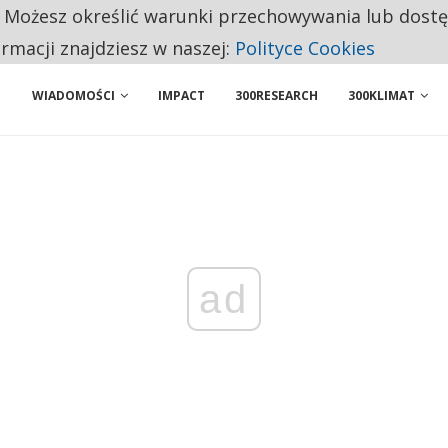
. Możesz określić warunki przechowywania lub dost
BY WŁASNĄ FIRMĘ. INNYM JUŻ TAK ŁATWO JEJ NIE POLECAJĄ
ormacji znajdziesz w naszej:
Polityce Cookies
WIADOMOŚCI
IMPACT
300RESEARCH
300KLIMAT
ad