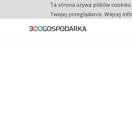
Ta strona używa plików cookies
TYLKO U NAS
TRZECH NA CZTERECH PONOWNIE ZAŁOŻYŁO
Twojej przeglądarce. Więcej inf