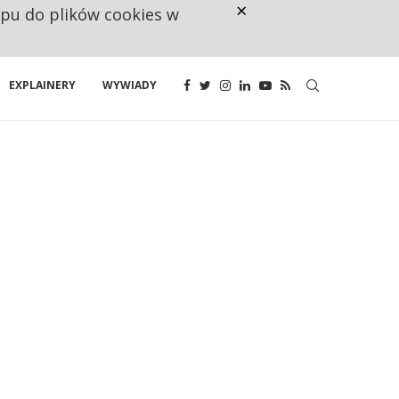
×
ępu do plików cookies w
RESTRYKCJE CHIN UDERZAJĄ W E
EXPLAINERY
WYWIADY