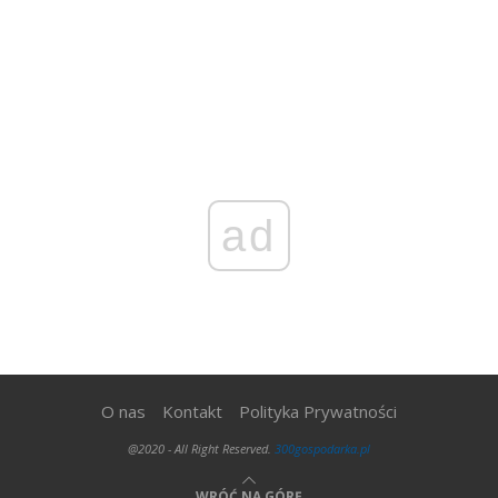
ad
O nas
Kontakt
Polityka Prywatności
@2020 - All Right Reserved.
300gospodarka.pl
WRÓĆ NA GÓRĘ