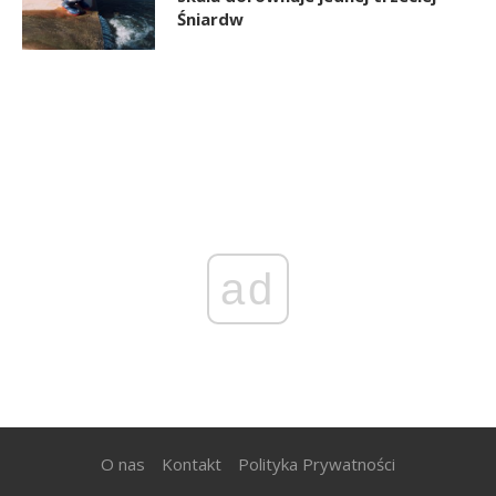
Śniardw
ad
O nas
Kontakt
Polityka Prywatności