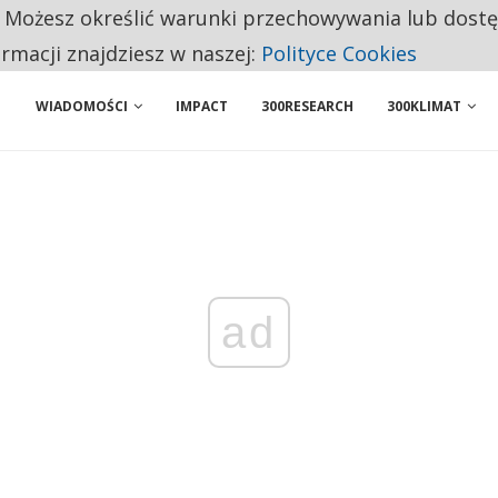
. Możesz określić warunki przechowywania lub dost
BY WŁASNĄ FIRMĘ. INNYM JUŻ TAK ŁATWO JEJ NIE POLECAJĄ
ormacji znajdziesz w naszej:
Polityce Cookies
WIADOMOŚCI
IMPACT
300RESEARCH
300KLIMAT
ad