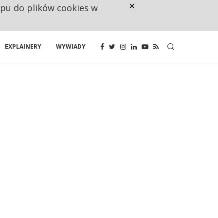
×
ępu do plików cookies w
RESTRYKCJE CHIN UDERZAJĄ W E
EXPLAINERY
WYWIADY