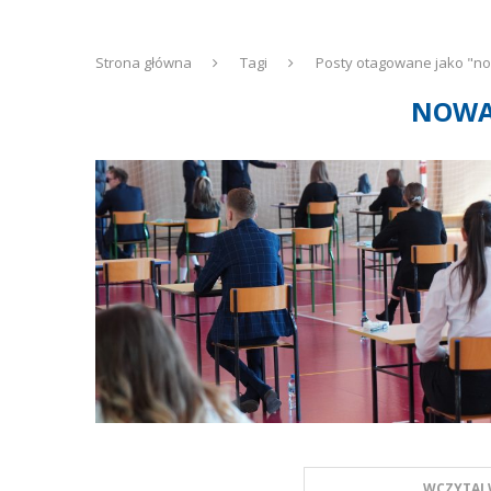
Strona główna
Tagi
Posty otagowane jako "n
NOWA
WCZYTAJ 