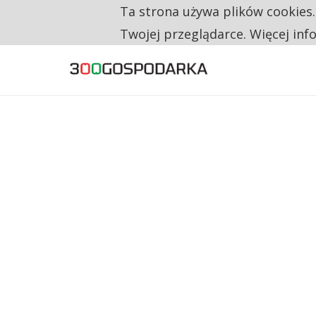
Ta strona używa plików cookies
TYLKO U NAS
TRZECH NA CZTERECH PONOWNIE ZAŁOŻYŁO
Twojej przeglądarce. Więcej inf