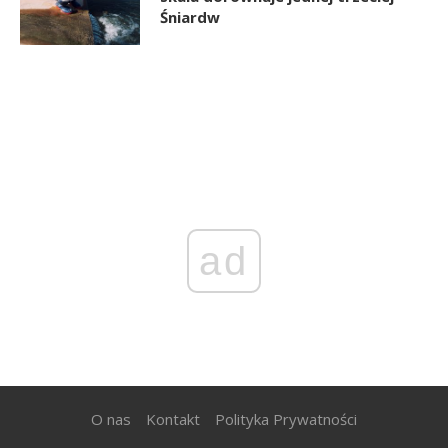
Śniardw
ad
O nas
Kontakt
Polityka Prywatności