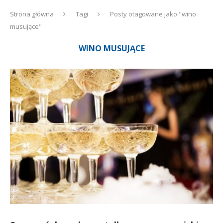
Strona główna
Tagi
Posty otagowane jako "wino
musujące"
WINO MUSUJĄCE