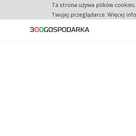
Ta strona używa plików cookies
TYLKO U NAS
CO TRZECIĄ ZŁOTÓWKĘ Z EMERYTURY SE
Twojej przeglądarce. Więcej inf