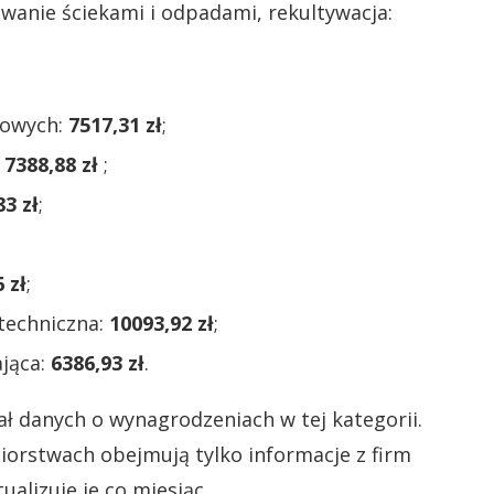
anie ściekami i odpadami, rekultywacja:
dowych:
7517,31 zł
;
:
7388,88 zł
;
83 zł
;
 zł
;
 techniczna:
10093,92 zł
;
ająca:
6386,93 zł
.
ł danych o wynagrodzeniach w tej kategorii.
iorstwach obejmują tylko informacje z firm
ualizuje je co miesiąc.