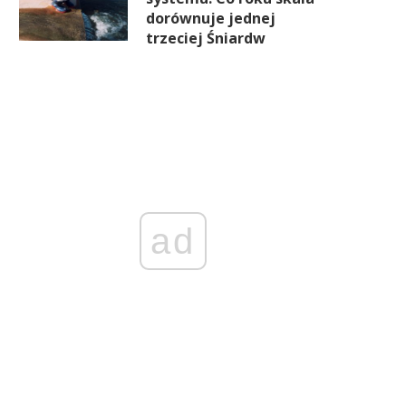
dorównuje jednej
trzeciej Śniardw
ad