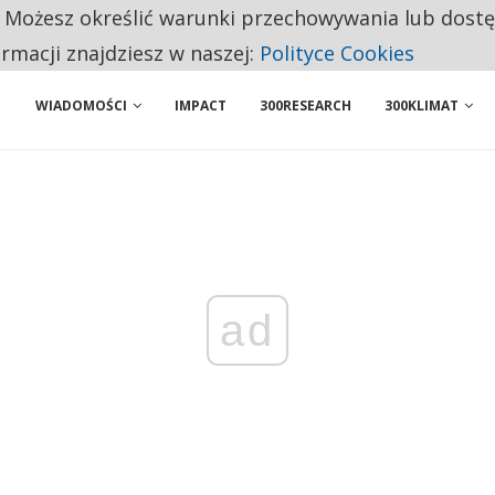
. Możesz określić warunki przechowywania lub dost
NIORZY PRZEZNACZAJĄ NA PODSTAWOWE ZAKUPY
ormacji znajdziesz w naszej:
Polityce Cookies
WIADOMOŚCI
IMPACT
300RESEARCH
300KLIMAT
ad