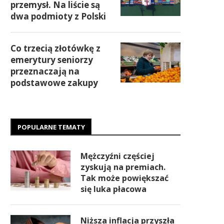
przemysł. Na liście są
dwa podmioty z Polski
Co trzecią złotówkę z
emerytury seniorzy
przeznaczają na
podstawowe zakupy
POPULARNE TEMATY
Mężczyźni częściej
zyskują na premiach.
Tak może powiększać
się luka płacowa
Niższa inflacja przyszła