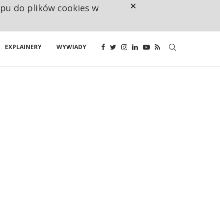
×
ępu do plików cookies w
NA JEDEN WAKAT PRZYPADAJĄ 
EXPLAINERY
WYWIADY