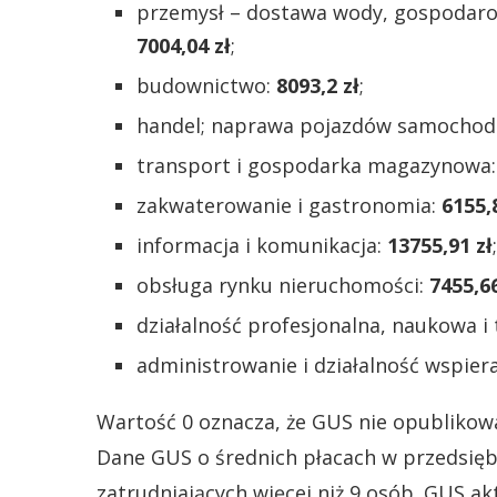
przemysł – dostawa wody, gospodarow
7004,04 zł
;
budownictwo:
8093,2 zł
;
handel; naprawa pojazdów samocho
transport i gospodarka magazynowa
zakwaterowanie i gastronomia:
6155,
informacja i komunikacja:
13755,91 zł
;
obsługa rynku nieruchomości:
7455,66
działalność profesjonalna, naukowa i
administrowanie i działalność wspier
Wartość 0 oznacza, że GUS nie opublikowa
Dane GUS o średnich płacach w przedsięb
zatrudniających więcej niż 9 osób. GUS akt