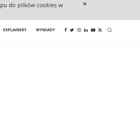
×
ępu do plików cookies w
160 ZNAKÓW TO ZA MAŁO. FUND
EXPLAINERY
WYWIADY