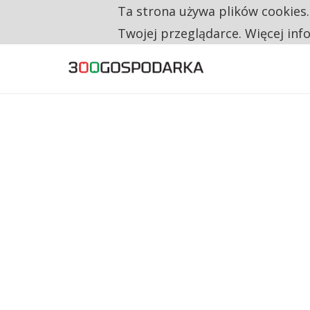
Ta strona używa plików cookies
TYLKO U NAS
NA JEDEN WAKAT PRZYPADAJĄ 62 ZGŁOSZ
Twojej przeglądarce. Więcej inf