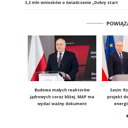
3,2 mln wniosków o świadczenie „Dobry start
POWIĄZ
opalnię w
Budowa małych reaktorów
Sasin: R
iard
jądrowych coraz bliżej. MAP ma
projekt d
stycji
wydać ważny dokument
energi