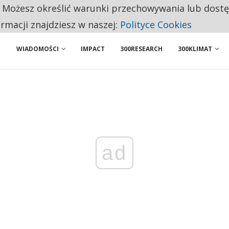
. Możesz określić warunki przechowywania lub dost
ENIA. WIELU KANDYDATÓW NIE ROZPOCZYNA PRACY
ormacji znajdziesz w naszej:
Polityce Cookies
WIADOMOŚCI
IMPACT
300RESEARCH
300KLIMAT
ad