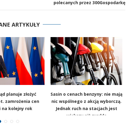
polecanych przez 300Gospodarkę
ANE ARTYKUŁY
ząd planuje złożyć
Sasin o cenach benzyny: nie mają
S
ot. zamrożenia cen
nic wspólnego z akcją wyborczą.
i na kolejny rok
Jednak ruch na stacjach jest
b
większy niż zwykle