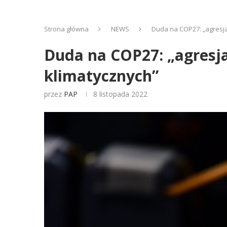
Strona główna
NEWS
Duda na COP27: „agresja 
Duda na COP27: „agresja
klimatycznych”
przez
PAP
8 listopada 2022