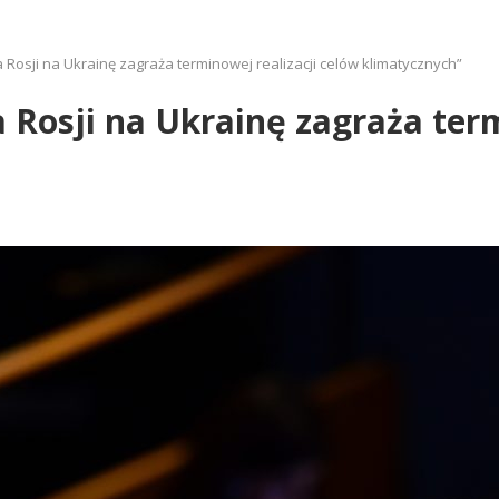
Rosji na Ukrainę zagraża terminowej realizacji celów klimatycznych”
 Rosji na Ukrainę zagraża term