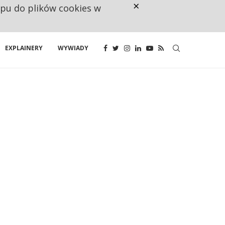
×
ępu do plików cookies w
160 ZNAKÓW TO ZA MAŁO. FUND
EXPLAINERY
WYWIADY