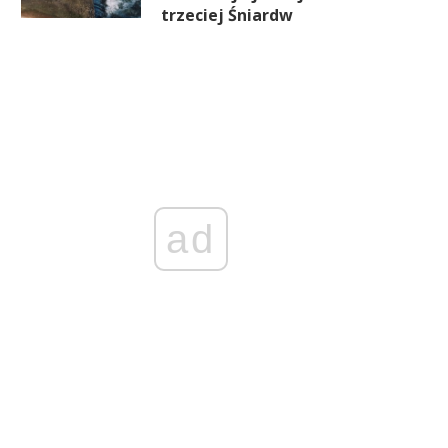
trzeciej Śniardw
ad