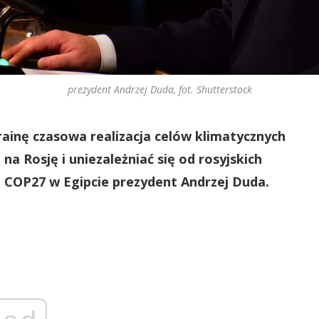
prezydent Andrzej Duda, fot. Shutterstock
rainę czasowa realizacja celów klimatycznych
a Rosję i uniezależniać się od rosyjskich
e COP27 w Egipcie prezydent Andrzej Duda.