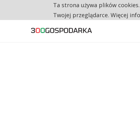
Ta strona używa plików cookies
TYLKO U NAS
NA JEDEN WAKAT PRZYPADAJĄ 62 ZGŁOSZ
Twojej przeglądarce. Więcej inf