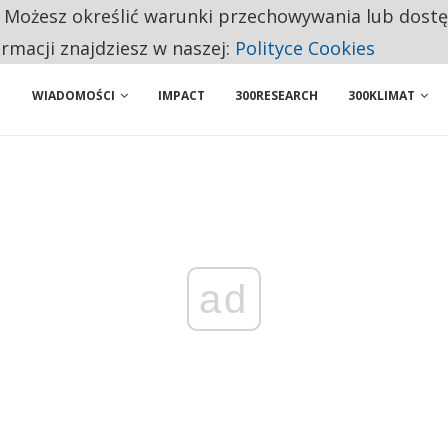
. Możesz określić warunki przechowywania lub dost
ENIA. WIELU KANDYDATÓW NIE ROZPOCZYNA PRACY
ormacji znajdziesz w naszej:
Polityce Cookies
WIADOMOŚCI
IMPACT
300RESEARCH
300KLIMAT
ad