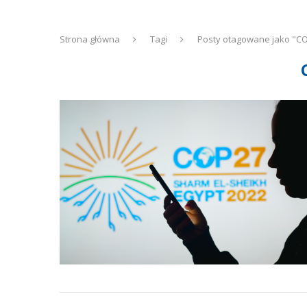
Strona główna
Tagi
Posty otagowane jako "C