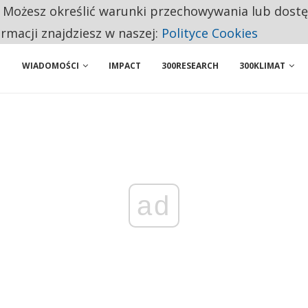
. Możesz określić warunki przechowywania lub dost
BY WŁASNĄ FIRMĘ. INNYM JUŻ TAK ŁATWO JEJ NIE POLECAJĄ
ormacji znajdziesz w naszej:
Polityce Cookies
WIADOMOŚCI
IMPACT
300RESEARCH
300KLIMAT
ad