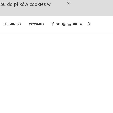
×
ępu do plików cookies w
RESTRYKCJE CHIN UDERZAJĄ W E
EXPLAINERY
WYWIADY