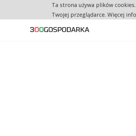
Ta strona używa plików cookies
TYLKO U NAS
TRZECH NA CZTERECH PONOWNIE ZAŁOŻYŁO
Twojej przeglądarce. Więcej inf