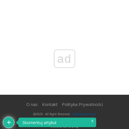
ad
O nas
Kontakt
Polityka Prywatności
@2020 - All Right Reserved.
300gospodarka.pl
x
Skomentuj artykuł
WRÓĆ NA GÓRĘ