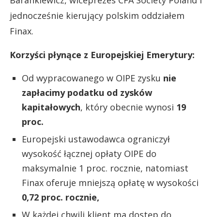
Barankiewicz, wiceprezes CFA Society Poland i
jednocześnie kierujący polskim oddziałem
Finax.
Korzyści płynące z Europejskiej Emerytury:
Od wypracowanego w OIPE zysku
nie
zapłacimy podatku od zysków
kapitałowych
, który obecnie wynosi
19
proc.
Europejski ustawodawca ograniczył
wysokość łącznej opłaty OIPE do
maksymalnie 1 proc. rocznie, natomiast
Finax oferuje mniejszą opłatę w wysokości
0,72 proc. rocznie,
W każdej chwili klient ma dostęp do