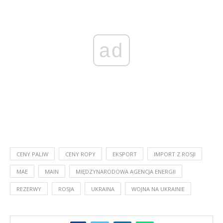
ad
CENY PALIW
CENY ROPY
EKSPORT
IMPORT Z ROSJI
MAE
MAIN
MIĘDZYNARODOWA AGENCJA ENERGII
REZERWY
ROSJA
UKRAINA
WOJNA NA UKRAINIE