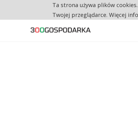
Ta strona używa plików cookies
TYLKO U NAS
CO TRZECIĄ ZŁOTÓWKĘ Z EMERYTURY SE
Twojej przeglądarce. Więcej inf