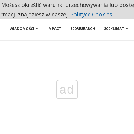
. Możesz określić warunki przechowywania lub dost
NIORZY PRZEZNACZAJĄ NA PODSTAWOWE ZAKUPY
ormacji znajdziesz w naszej:
Polityce Cookies
WIADOMOŚCI
IMPACT
300RESEARCH
300KLIMAT
ad