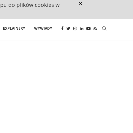
×
ępu do plików cookies w
NA JEDEN WAKAT PRZYPADAJĄ 
EXPLAINERY
WYWIADY