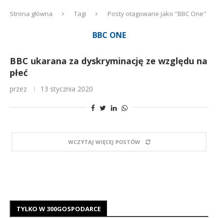
Strona główna
Tagi
Posty otagowane jako "BBC One"
BBC ONE
BBC ukarana za dyskryminację ze względu na
płeć
przez
13 stycznia 2020
WCZYTAJ WIĘCEJ POSTÓW
TYLKO W 300GOSPODARCE