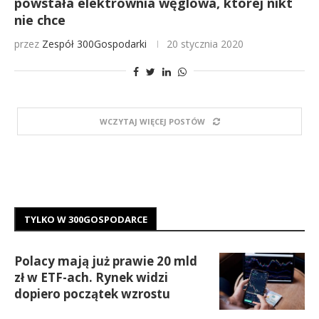
powstała elektrownia węglowa, której nikt
nie chce
przez
Zespół 300Gospodarki
20 stycznia 2020
WCZYTAJ WIĘCEJ POSTÓW
TYLKO W 300GOSPODARCE
Polacy mają już prawie 20 mld
zł w ETF-ach. Rynek widzi
dopiero początek wzrostu