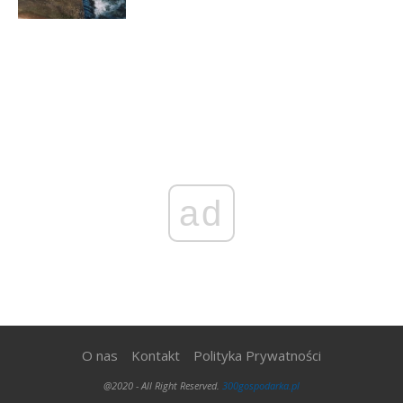
ad
O nas
Kontakt
Polityka Prywatności
@2020 - All Right Reserved.
300gospodarka.pl