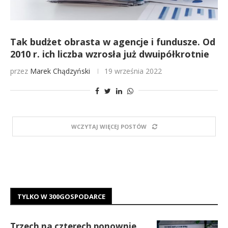
Tak budżet obrasta w agencje i fundusze. Od
2010 r. ich liczba wzrosła już dwuipółkrotnie
przez
Marek Chądzyński
19 września 2022
WCZYTAJ WIĘCEJ POSTÓW
TYLKO W 300GOSPODARCE
Trzech na czterech ponownie