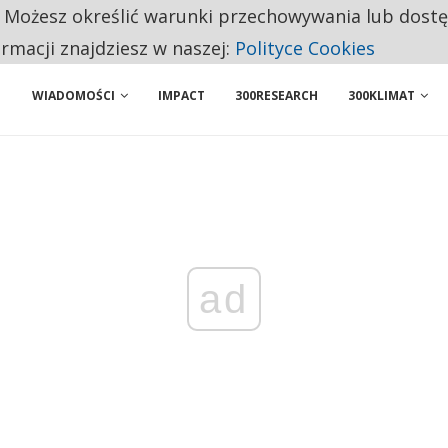
. Możesz określić warunki przechowywania lub dost
BY WŁASNĄ FIRMĘ. INNYM JUŻ TAK ŁATWO JEJ NIE POLECAJĄ
ormacji znajdziesz w naszej:
Polityce Cookies
WIADOMOŚCI
IMPACT
300RESEARCH
300KLIMAT
ad