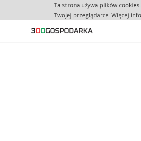
Ta strona używa plików cookies
TYLKO U NAS
TRZECH NA CZTERECH PONOWNIE ZAŁOŻYŁO
Twojej przeglądarce. Więcej inf