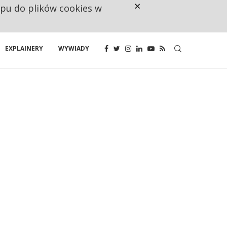
×
ępu do plików cookies w
RESTRYKCJE CHIN UDERZAJĄ W E
EXPLAINERY
WYWIADY