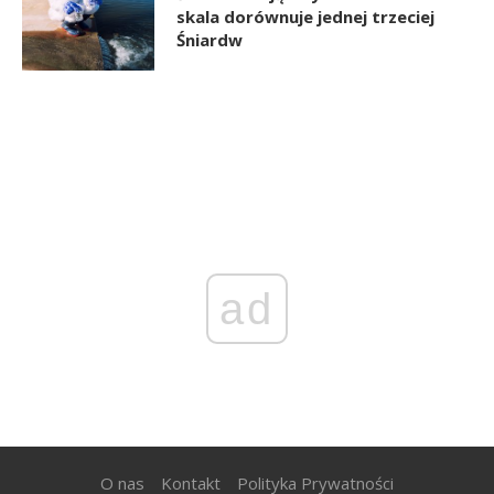
skala dorównuje jednej trzeciej
Śniardw
ad
O nas
Kontakt
Polityka Prywatności