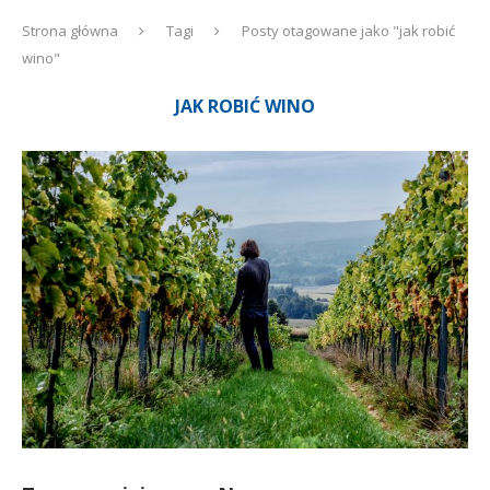
Strona główna
Tagi
Posty otagowane jako "jak robić
wino"
JAK ROBIĆ WINO